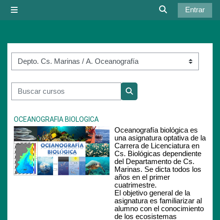
Salta al contenido principal
Entrar
Panel lateral
Selector de bús
Categorías
Buscar cursos
Buscar cursos
OCEANOGRAFIA BIOLOGICA
Oceanografía biológica es
una asignatura optativa de la
Carrera de Licenciatura en
Cs. Biológicas dependiente
del Departamento de Cs.
Marinas. Se dicta todos los
años en el primer
cuatrimestre.
El objetivo general de la
asignatura es familiarizar al
alumno con el conocimiento
de los ecosistemas