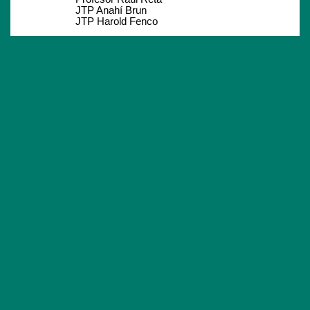
JTP Anahí Brun
JTP Harold Fenco