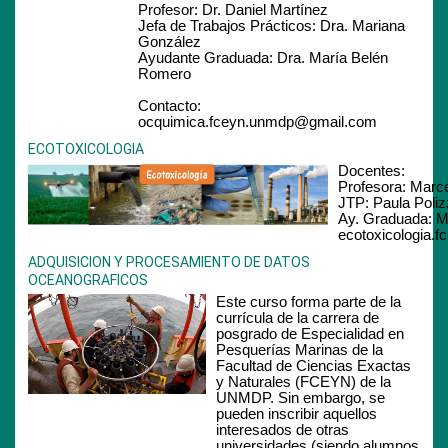
Profesor: Dr. Daniel Martínez
Jefa de Trabajos Prácticos: Dra. Mariana
González
Ayudante Graduada: Dra. María Belén
Romero
Contacto:
ocquimica.fceyn.unmdp@gmail.com
ECOTOXICOLOGIA
Docentes:
Profesora: Marc
JTP: Paula Poliz
Ay. Graduada: M
ecotoxicologia
ADQUISICION Y PROCESAMIENTO DE DATOS
OCEANOGRAFICOS
Este curso forma parte de la
currícula de la carrera de
posgrado de Especialidad en
Pesquerías Marinas de la
Facultad de Ciencias Exactas
y Naturales (FCEYN) de la
UNMDP. Sin embargo, se
pueden inscribir aquellos
interesados de otras
universidades (siendo alumnos